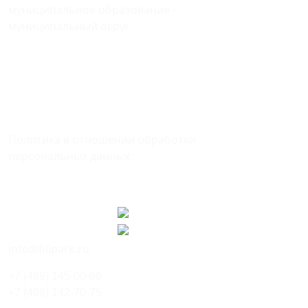
муниципальное образование -
муниципальный округ
ФИЛЕВСКИЙ ПАРК
в городе Москве
121096, Москва, ул. Кастанаевская,
дом 9, корпус 2
Политика в отношении обработки
персональных данных
Мы в соцсетях
info@filipark.ru
+7 (499) 145-00-66
+7 (499) 142-70-75