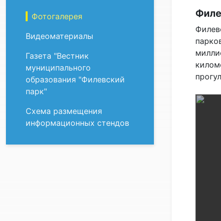
Филе
Фотогалерея
Филев
Видеоматериалы
парко
милли
Газета "Вестник
килом
муниципального
прогул
образования "Филевский
парк"
Схема размещения
информационных стендов