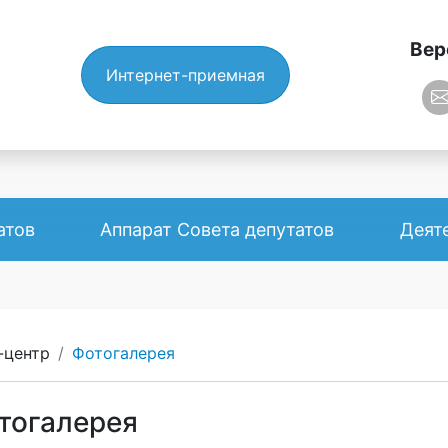
Вер
Интернет-приемная
атов
Аппарат Совета депутатов
Деят
-центр
Фотогалерея
отогалерея